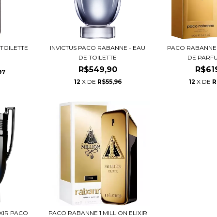
 TOILETTE
INVICTUS PACO RABANNE - EAU
PACO RABANNE 
DE TOILETTE
DE PARFU
0
R$549,90
R$61
97
12
X DE
R$55,96
12
X DE
R
IXIR PACO
PACO RABANNE 1 MILLION ELIXIR