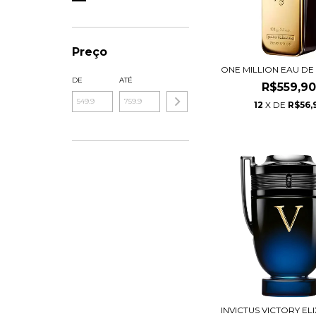
Preço
ONE MILLION EAU DE
DE
ATÉ
R$559,9
12
X DE
R$56,
INVICTUS VICTORY EL