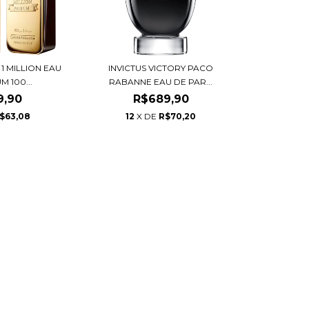
1 MILLION EAU
INVICTUS VICTORY PACO
M 100...
RABANNE EAU DE PAR...
9,90
R$689,90
$63,08
12
X DE
R$70,20